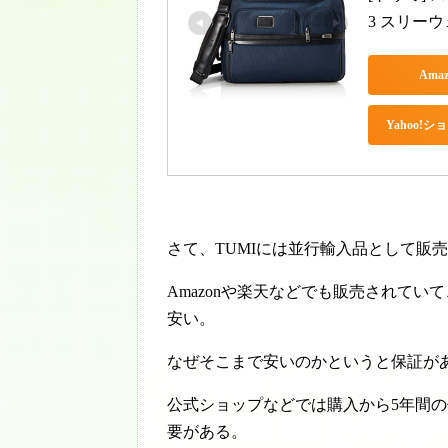
3 スリーウ
Ama
Yahoo!
さて、TUMIには並行輸入品として販
Amazonや楽天などでも販売されて
安い。
なぜそこまで安いのかというと保証が
公式ショップなどでは購入から5年間
要がある。