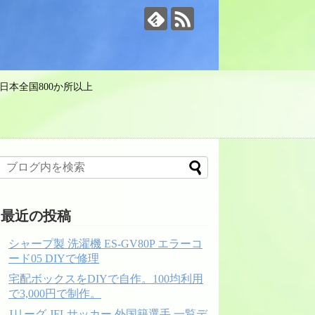
日本全国800か所以上
最近の投稿
シャープ製 洗濯機 ES-GV80P エラーコ
ード05 DIYで修理
宅配ボックスをDIYで自作。100均利用
で3,000円で制作。
Jリーグ JFLサッカー 外国籍選手 一覧デ