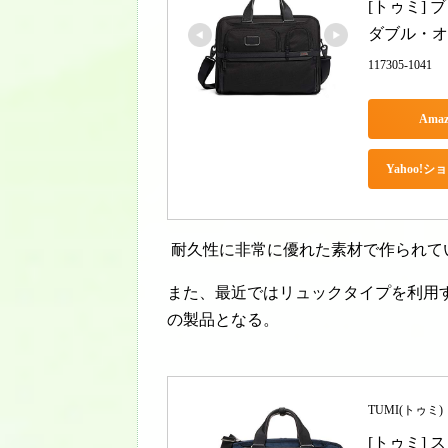
[トゥミ] ブ
ダブル・オ
117305-1041
Ama
Yahoo!
耐久性に非常に優れた素材で作られて
また、最近ではリュックタイプを利用
の製品となる。
TUMI(トゥミ)
[トゥミ] 