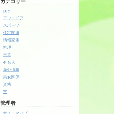
カテゴリー
DIY
アウトドア
スポーツ
住宅関連
情報家電
料理
日常
有名人
海外情報
男女関係
資格
車
管理者
サイトマップ