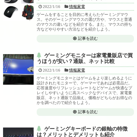
2022/1/16
情報家電
ゲームをすることを目的に考えらたゲーミングマウ
ス。そのゲーミングマウスの選び方や、マウスと普通
のマウスの違いなどを紹介する。また、マウスの持ち
方などやりやすい方法などを紹介しよう。
記事を読む
ゲーミングモニターは家電量販店で買
うほうが安い？通販、ネット比較
2022/1/16
情報家電
ゲーミングモニターとはゲームをより楽しめるように
設計されたモニターで、ゲーマーであれば必需品だ。
応答速度やリフレッシュレートなどゲームが快適なプ
レイしやすいように高スペックなデバイスで、家電量
販店、ネット通販で品揃え、価格がどちらがお得なの
かを調べたので紹介をしよう。
記事を読む
ゲーミングキーボードの銀軸の特徴
は？メリットとデメリットも紹介