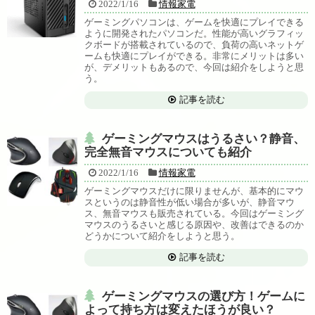
2022/1/16
情報家電
ゲーミングパソコンは、ゲームを快適にプレイできる
ように開発されたパソコンだ。性能が高いグラフィッ
クボードが搭載されているので、負荷の高いネットゲ
ームも快適にプレイができる。非常にメリットは多い
が、デメリットもあるので、今回は紹介をしようと思
う。
記事を読む
ゲーミングマウスはうるさい？静音、
完全無音マウスについても紹介
2022/1/16
情報家電
ゲーミングマウスだけに限りませんが、基本的にマウ
スというのは静音性が低い場合が多いが、静音マウ
ス、無音マウスも販売されている。今回はゲーミング
マウスのうるさいと感じる原因や、改善はできるのか
どうかについて紹介をしようと思う。
記事を読む
ゲーミングマウスの選び方！ゲームに
よって持ち方は変えたほうが良い？