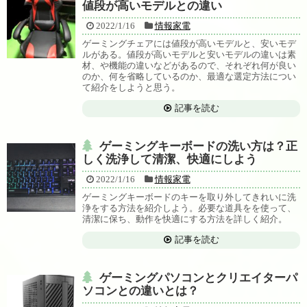
値段が高いモデルとの違い
2022/1/16
情報家電
ゲーミングチェアには値段が高いモデルと、安いモデ
ルがある。値段が高いモデルと安いモデルの違いは素
材、や機能の違いなどがあるので、それぞれ何が良い
のか、何を省略しているのか、最適な選定方法につい
て紹介をしようと思う。
記事を読む
ゲーミングキーボードの洗い方は？正
しく洗浄して清潔、快適にしよう
2022/1/16
情報家電
ゲーミングキーボードのキーを取り外してきれいに洗
浄をする方法を紹介しよう。必要な道具をを使って、
清潔に保ち、動作を快適にする方法を詳しく紹介。
記事を読む
ゲーミングパソコンとクリエイターパ
ソコンとの違いとは？