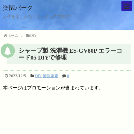
楽園パーク
人生を楽しみたいおっさんのブログ
ホーム
DIY
シャープ製 洗濯機 ES-GV80P エラーコ
ード05 DIYで修理
2023/12/5
DIY
,
情報家電
0
本ページはプロモーションが含まれています。