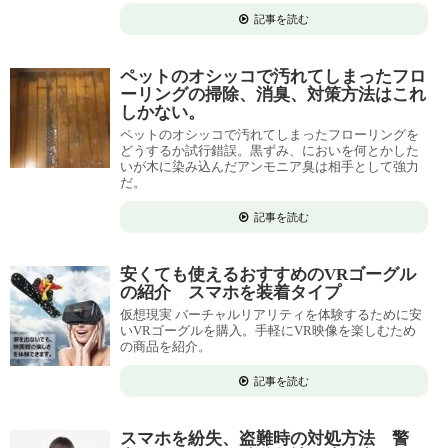
記事を読む
ペットのオシッコで汚れてしまったフロ
ーリングの掃除、消臭、対策方法はこれ
しかない。
ペットのオシッコで汚れてしまったフローリングを
どうするか試行錯誤。黒ずみ、においを何とかした
いが木に染み込んだアンモニア臭は相手として強力
だ。
記事を読む
安くても使えるおすすめのVRゴーグル
の紹介 スマホを装着タイプ
仮想現実 バーチャルリアリティを体験するために安
いVRゴーグルを購入。手軽にVR映像を楽しむため
の商品を紹介。
記事を読む
スマホを紛失、盗難時の対処方法 警