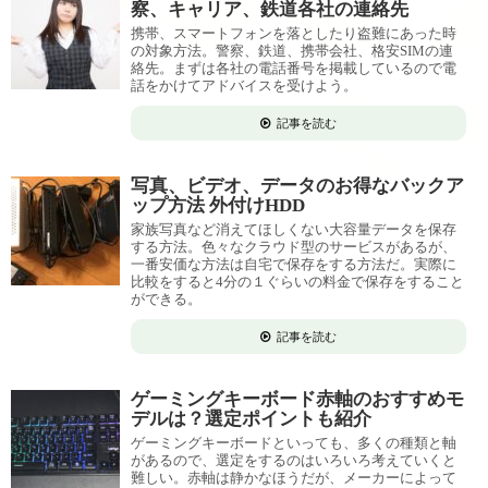
察、キャリア、鉄道各社の連絡先
携帯、スマートフォンを落としたり盗難にあった時
の対象方法。警察、鉄道、携帯会社、格安SIMの連
絡先。まずは各社の電話番号を掲載しているので電
話をかけてアドバイスを受けよう。
記事を読む
写真、ビデオ、データのお得なバックア
ップ方法 外付けHDD
家族写真など消えてほしくない大容量データを保存
する方法。色々なクラウド型のサービスがあるが、
一番安価な方法は自宅で保存をする方法だ。実際に
比較をすると4分の１ぐらいの料金で保存をすること
ができる。
記事を読む
ゲーミングキーボード赤軸のおすすめモ
デルは？選定ポイントも紹介
ゲーミングキーボードといっても、多くの種類と軸
があるので、選定をするのはいろいろ考えていくと
難しい。赤軸は静かなほうだが、メーカーによって