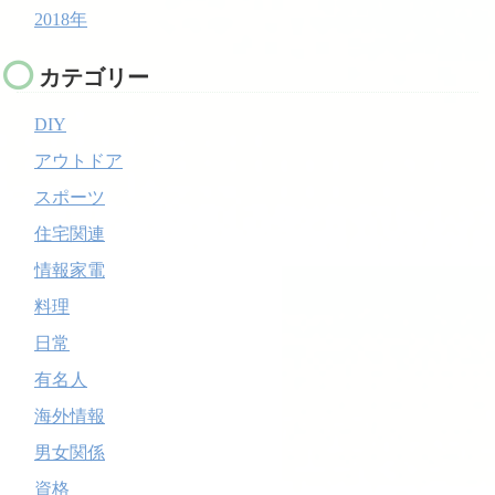
2018年
カテゴリー
DIY
アウトドア
スポーツ
住宅関連
情報家電
料理
日常
有名人
海外情報
男女関係
資格