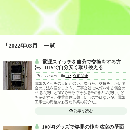
「
2022年03月
」
一覧
電源スイッチを自分で交換をする方
法、DIYで自分安く取り換える
2022/3/29
DIY
,
住宅関連
電気スイッチの反応が悪い、壊れた、交換をしたい場
合の方法を紹介しよう。工事会社に依頼をする場合の
相場の費用とDIYで自分で行う場合の部品の費用など
を紹介する。作業自体は難しいものではないが、電気
工事士の資格が必要な作業の紹介だ。
記事を読む
100均グッズで姿見の鏡を浴室の壁面