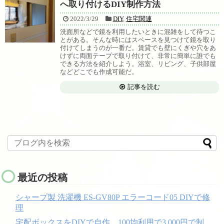
へ取り付けるDIY制作方法
2022/3/29
DIY
,
住宅関連
洗面所などで鏡を利用したいときに混雑をして待つこ
とがある。そんな時にはスペースを見つけて鏡を取り
付けてしまうのが一番だ。賃貸でも壁にくぎや穴をあ
けずに両面テープで取り付けて、非常に簡単に誰でも
できる方法を紹介しよう。浴室、リビング、子供部屋
などどこでも作成可能だ。
記事を読む
最近の投稿
シャープ製 洗濯機 ES-GV80P エラーコード05 DIYで修
理
宅配ボックスをDIYで自作。100均利用で3,000円で制