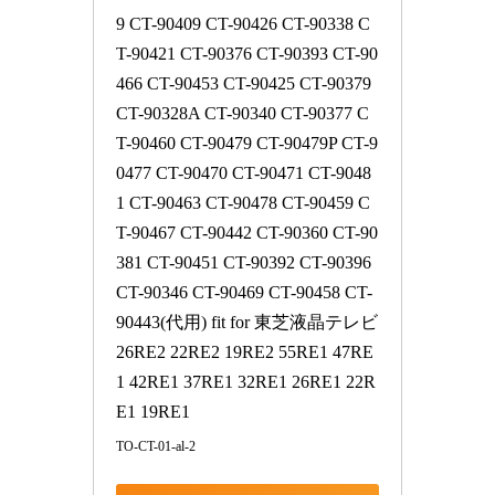
9 CT-90409 CT-90426 CT-90338 C
T-90421 CT-90376 CT-90393 CT-90
466 CT-90453 CT-90425 CT-90379 
CT-90328A CT-90340 CT-90377 C
T-90460 CT-90479 CT-90479P CT-9
0477 CT-90470 CT-90471 CT-9048
1 CT-90463 CT-90478 CT-90459 C
T-90467 CT-90442 CT-90360 CT-90
381 CT-90451 CT-90392 CT-90396 
CT-90346 CT-90469 CT-90458 CT-
90443(代用) fit for 東芝液晶テレビ 
26RE2 22RE2 19RE2 55RE1 47RE
1 42RE1 37RE1 32RE1 26RE1 22R
E1 19RE1
TO-CT-01-al-2