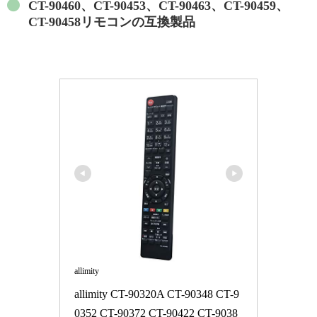
CT-90460、CT-90453、CT-90463、CT-90459、
CT-90458リモコンの互換製品
allimity
allimity CT-90320A CT-90348 CT-9
0352 CT-90372 CT-90422 CT-9038