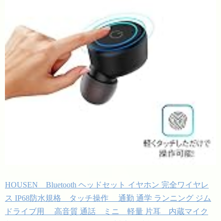
HOUSEN Bluetooth ヘッドセット イヤホン 完全ワイヤレ
ス IP68防水規格 タッチ操作 通勤 通学 ランニング ジム
ドライブ用 高音質 通話 ミニ 軽量 片耳 内蔵マイク