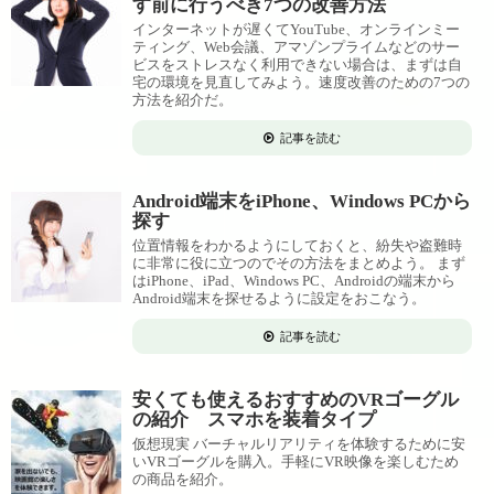
す前に行うべき7つの改善方法
インターネットが遅くてYouTube、オンラインミー
ティング、Web会議、アマゾンプライムなどのサー
ビスをストレスなく利用できない場合は、まずは自
宅の環境を見直してみよう。速度改善のための7つの
方法を紹介だ。
記事を読む
Android端末をiPhone、Windows PCから
探す
位置情報をわかるようにしておくと、紛失や盗難時
に非常に役に立つのでその方法をまとめよう。 まず
はiPhone、iPad、Windows PC、Androidの端末から
Android端末を探せるように設定をおこなう。
記事を読む
安くても使えるおすすめのVRゴーグル
の紹介 スマホを装着タイプ
仮想現実 バーチャルリアリティを体験するために安
いVRゴーグルを購入。手軽にVR映像を楽しむため
の商品を紹介。