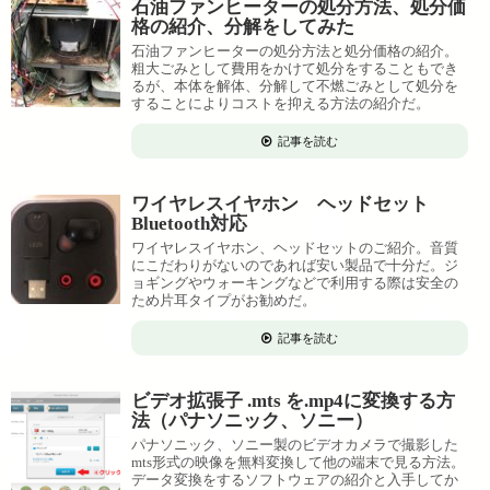
石油ファンヒーターの処分方法、処分価
格の紹介、分解をしてみた
石油ファンヒーターの処分方法と処分価格の紹介。
粗大ごみとして費用をかけて処分をすることもでき
るが、本体を解体、分解して不燃ごみとして処分を
することによりコストを抑える方法の紹介だ。
記事を読む
ワイヤレスイヤホン ヘッドセット
Bluetooth対応
ワイヤレスイヤホン、ヘッドセットのご紹介。音質
にこだわりがないのであれば安い製品で十分だ。ジ
ョギングやウォーキングなどで利用する際は安全の
ため片耳タイプがお勧めだ。
記事を読む
ビデオ拡張子 .mts を.mp4に変換する方
法（パナソニック、ソニー）
パナソニック、ソニー製のビデオカメラで撮影した
mts形式の映像を無料変換して他の端末で見る方法。
データ変換をするソフトウェアの紹介と入手してか