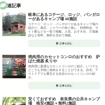
関連記事
岐阜にあるコテージ、ロッジ、バンガロ
ーがあるキャンプ場 40施設
コテージ、ロッジ、バンガローがあるキャンプ場の
紹介だ。風呂、シャワーの有り無し、利用料金、サ
イト数などを一覧で掲載。人気、おすすめ、穴場施
設など有料、無料を含めて掲載。
記事を読む
焼肉用のカセットコンロのおすすめ 炉
ばた焼器 炙りや
焼肉用に最適なカセットコンロのご紹介。いつでも
どこでも手軽に焼肉をすることができる。自宅、ア
ウトドアでも重宝する岩谷のカセットコンロの紹
介。
記事を読む
安くておすすめ 奈良県の公共キャンプ
場 格安4施設＋無料2施設