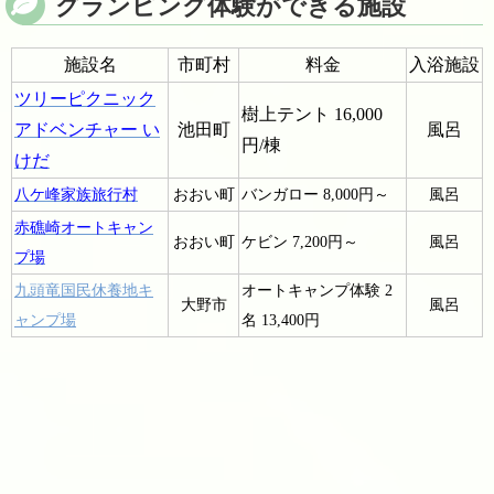
グランピング体験ができる施設
施設名
市町村
料金
入浴施設
ツリーピクニック
樹上テント 16,000
アドベンチャー い
池田町
風呂
円/棟
けだ
八ケ峰家族旅行村
おおい町
バンガロー 8,000円～
風呂
赤礁崎オートキャン
おおい町
ケビン 7,200円～
風呂
プ場
九頭竜国民休養地キ
オートキャンプ体験 2
大野市
風呂
ャンプ場
名 13,400円