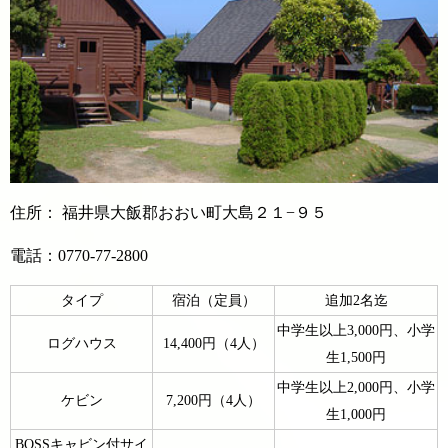
住所： 福井県大飯郡おおい町大島２１−９５
電話：0770-77-2800
タイプ
宿泊（定員）
追加2名迄
中学生以上3,000円、小学
ログハウス
14,400円（4人）
生1,500円
中学生以上2,000円、小学
ケビン
7,200円（4人）
生1,000円
BOSSキャビン付サイ