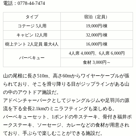
電話：0778-44-7474
タイプ
宿泊（定員）
コテージ 5人用
19,000円/棟
キャビン 12人用
32,000円/棟
樹上テント 2人定員 最大4人
16,000円/棟
4人席 4,000円、6人席 6,000円
バーベキュー
食材 3,000円～
山の尾根に長さ510m、高さ60mからワイヤーケーブルが張
られており、そこを滑り降りる目がジップラインがある山
の中のアウトドア施設だ。
アドベンチャーパークとしてジャングルジムや足羽川の源
流を下る全長2.1kmのミニラフティングも楽しめる。
バーベキューセット、1ポンドの牛ステーキ、骨付き福井ポ
ークステーキ、ソーセージ、カレーなどの食材が用意され
ており、手ぶらで楽しむことができる施設だ。