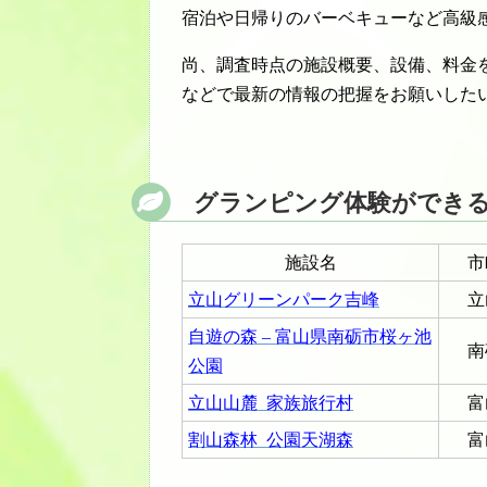
宿泊や日帰りのバーベキューなど高級
尚、調査時点の施設概要、設備、料金
などで最新の情報の把握をお願いした
グランピング体験ができ
施設名
市
立山グリーンパーク吉峰
立
自遊の森 – 富山県南砺市桜ヶ池
南
公園
立山山麓 家族旅行村
富
割山森林 公園天湖森
富