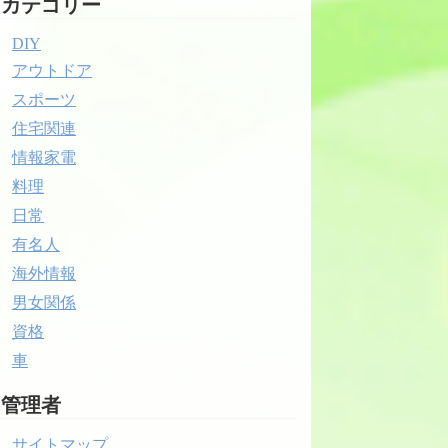
カテゴリー
DIY
アウトドア
スポーツ
住宅関連
情報家電
料理
日常
有名人
海外情報
男女関係
資格
車
管理者
サイトマップ