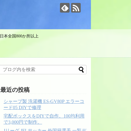
日本全国800か所以上
最近の投稿
シャープ製 洗濯機 ES-GV80P エラーコ
ード05 DIYで修理
宅配ボックスをDIYで自作。100均利用
で3,000円で制作。
Jリーグ JFLサッカー 外国籍選手 一覧デ