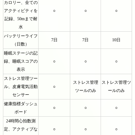
カロリー、全ての
アクティビティを
○
○
○
記録、50mまで耐
水
バッテリーライフ
7日
7日
10日
（日数）
睡眠ステージの記
録、睡眠スコアの
○
○
○
表示
ストレス管理ツー
ストレス管理
ストレス管理ツ
ル、皮膚電気活動
○
ツールのみ
ールのみ
センサー
健康指標ダッシュ
○
○
○
ボード
24時間心拍数測
定、アクティブな
○
○
○