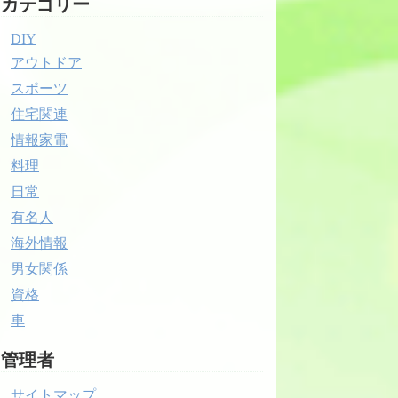
カテゴリー
DIY
アウトドア
スポーツ
住宅関連
情報家電
料理
日常
有名人
海外情報
男女関係
資格
車
管理者
サイトマップ