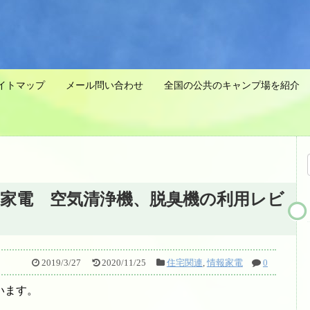
イトマップ
メール問い合わせ
全国の公共のキャンプ場を紹介 
家電 空気清浄機、脱臭機の利用レビ
2019/3/27
2020/11/25
住宅関連
,
情報家電
0
います。