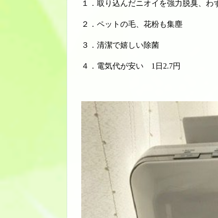
１．取り込んだニオイを強力脱臭、わ
２．ペットの毛、花粉も集塵
３．清潔で嬉しい除菌
４．電気代が安い 1日2.7円