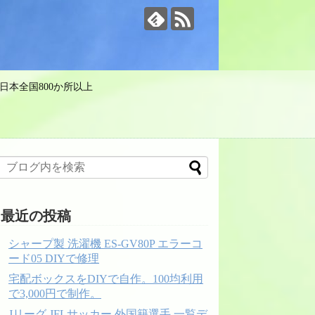
日本全国800か所以上
最近の投稿
シャープ製 洗濯機 ES-GV80P エラーコ
ード05 DIYで修理
宅配ボックスをDIYで自作。100均利用
で3,000円で制作。
Jリーグ JFLサッカー 外国籍選手 一覧デ