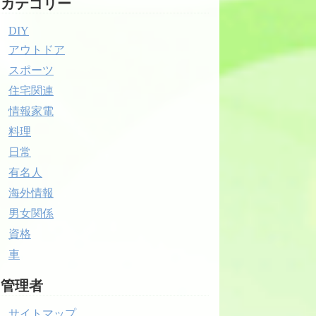
カテゴリー
DIY
アウトドア
スポーツ
住宅関連
情報家電
料理
日常
有名人
海外情報
男女関係
資格
車
管理者
サイトマップ