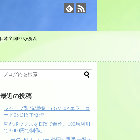
日本全国800か所以上
最近の投稿
シャープ製 洗濯機 ES-GV80P エラーコ
ード05 DIYで修理
宅配ボックスをDIYで自作。100均利用
で3,000円で制作。
Jリーグ JFLサッカー 外国籍選手 一覧デ