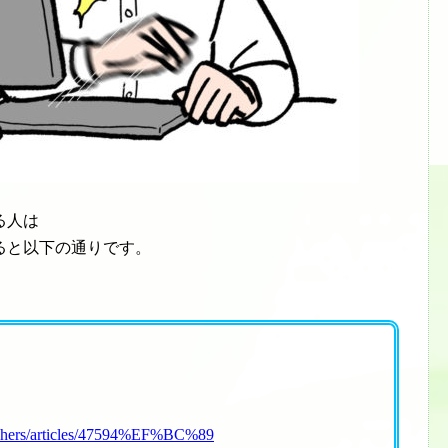
る人は
ると以下の通りです。
reshers/articles/47594%EF%BC%89