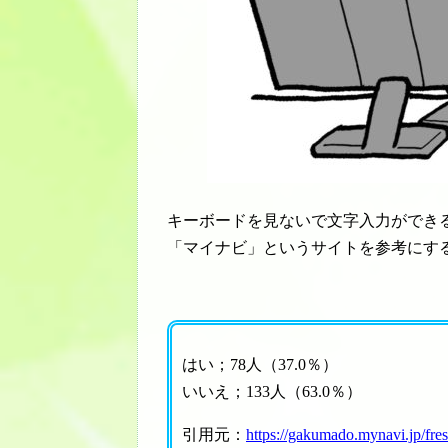
キーボードを見ないで文字入力ができ
「マイナビ」というサイトを参考にす
はい；78人（37.0％）
いいえ；133人（63.0％）
引用元：
https://gakumado.mynavi.jp/f