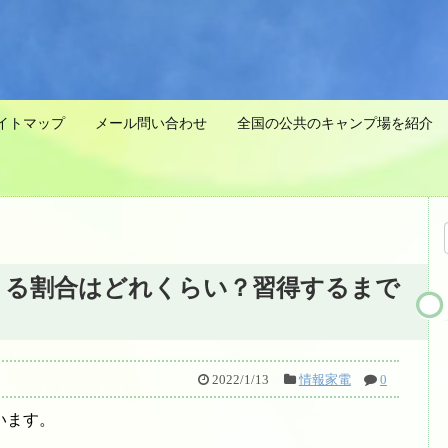
イトマップ
メール問い合わせ
全国の公共のキャンプ場を紹介 
きる割合はどれくらい？習得するまで
2022/1/13
情報家電
0
います。