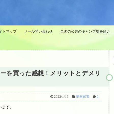
イトマップ
メール問い合わせ
全国の公共のキャンプ場を紹介 
ターを買った感想！メリットとデメリ
2022/1/16
情報家電
0
います。