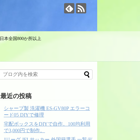
日本全国800か所以上
最近の投稿
シャープ製 洗濯機 ES-GV80P エラーコ
ード05 DIYで修理
宅配ボックスをDIYで自作。100均利用
で3,000円で制作。
Jリーグ JFLサッカー 外国籍選手 一覧デ