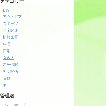
カテゴリー
DIY
アウトドア
スポーツ
住宅関連
情報家電
料理
日常
有名人
海外情報
男女関係
資格
車
管理者
サイトマップ