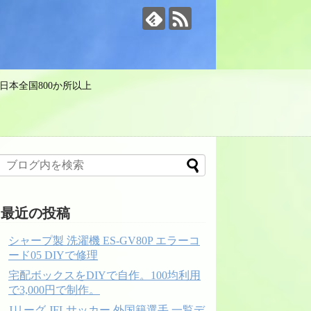
日本全国800か所以上
最近の投稿
シャープ製 洗濯機 ES-GV80P エラーコ
ード05 DIYで修理
宅配ボックスをDIYで自作。100均利用
で3,000円で制作。
Jリーグ JFLサッカー 外国籍選手 一覧デ