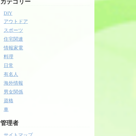
カテゴリー
DIY
アウトドア
スポーツ
住宅関連
情報家電
料理
日常
有名人
海外情報
男女関係
資格
車
管理者
サイトマップ