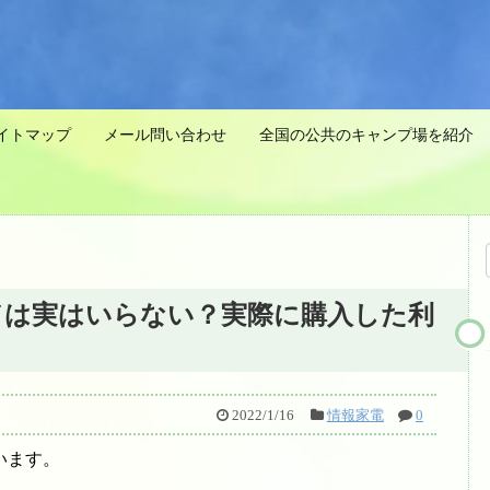
イトマップ
メール問い合わせ
全国の公共のキャンプ場を紹介 
ドは実はいらない？実際に購入した利
2022/1/16
情報家電
0
います。