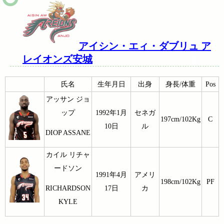
アイシン・エィ・ダブリュ ア
レイオンズ安城
氏名
生年月日
出身
身長/体重
Pos
アッサン ジョ
ップ
1992年1月
セネガ
197cm/102Kg
C
10日
ル
DIOP ASSANE
カイル リチャ
ードソン
1991年4月
アメリ
198cm/102Kg
PF
17日
カ
RICHARDSON
KYLE