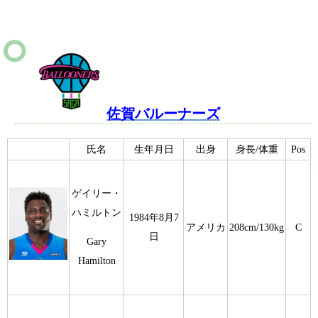
佐賀バルーナーズ
氏名
生年月日
出身
身長/体重
Pos
ゲイリー・
ハミルトン
1984年8月7
アメリカ
208cm/130kg
C
日
Gary
Hamilton