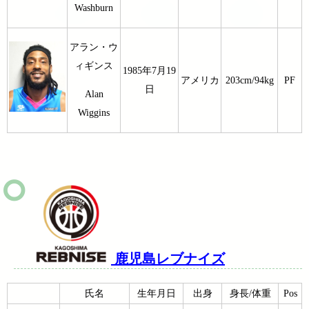
Washburn
アラン・ウ
ィギンス
1985年7月19
アメリカ
203cm/94kg
PF
日
Alan
Wiggins
鹿児島レブナイズ
氏名
生年月日
出身
身長/体重
Pos