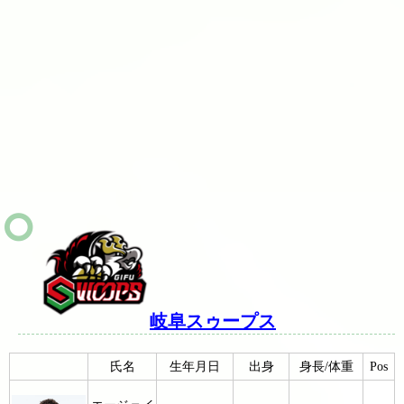
岐阜スゥープス
氏名
生年月日
出身
身長/体重
Pos