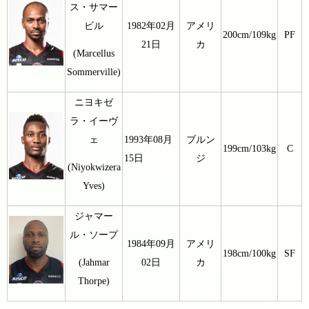
ス・サマー
ビル
1982年02月
アメリ
200cm/109kg
PF
21日
カ
(Marcellus
Sommerville)
ニヨキゼ
ラ・イーヴ
ェ
1993年08月
ブルン
199cm/103kg
C
15日
ジ
(Niyokwizera
Yves)
ジャマー
ル・ソープ
1984年09月
アメリ
198cm/100kg
SF
02日
カ
(Jahmar
Thorpe)