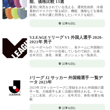
能、価格比較 13選
夏用に発売をされている洗える、通気性抜群、冷感
素材のマスクの一覧を紹介。機能、価格などを徹底
比較。今年の夏に利用をしたいマスクを紹介。
記事を読む
V.LEAGE Vリーグ V1 外国人選手 2020-
2021年 男子
バレーボールの「V.LEAGU」。各チームに外国籍の
助っ人プレーヤーが在籍しているので紹介。出身、
生年月日、身長、体重、ポジションを一覧表示。
記事を読む
Jリーグ J2 サッカー 外国籍選手 一覧デ
ータ 2023年
2023年 J2サッカーリーグに登録をされた外国籍の選
手一覧。大物選手も多く活躍が期待される。チーム
ごとに名前、ポジション、生年月日、身長/体重を掲
載
記事を読む