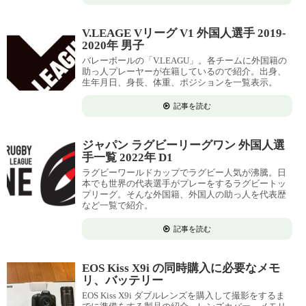
V.LEAGE Vリーグ V1 外国人選手 2019-
2020年 男子
バレーボールの「V.LEAGU」。各チームに外国籍の
助っ人プレーヤーが在籍しているので紹介。出身、
生年月日、身長、体重、ポジションを一覧表示。
記事を読む
ジャパン ラグビーリーグワン 外国人選
手一覧 2022年 D1
ラグビーワールドカップでラグビー人気が沸騰。日
本でも世界の代表選手がプレーをするラグビートッ
プリーグ。そんな外国籍、外国人の助っ人を代表歴
など一覧で紹介。
記事を読む
EOS Kiss X9i の同時購入に必要なメモ
リ、バッテリー
EOS Kiss X9i ダブルレンズを購入して撮影をするま