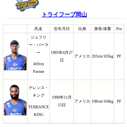
トライフープ岡山
氏名
生年月日
出身
身長/体重
Pos
ジェフリ
ー・パーマ
ー
1985年4月27
アメリカ
203cm/105kg
PF
日
Jeffrey
Parmer
テレンス・
キング
1990年11月
アメリカ
198cm/104kg
PF
15日
TERRANCE
KING