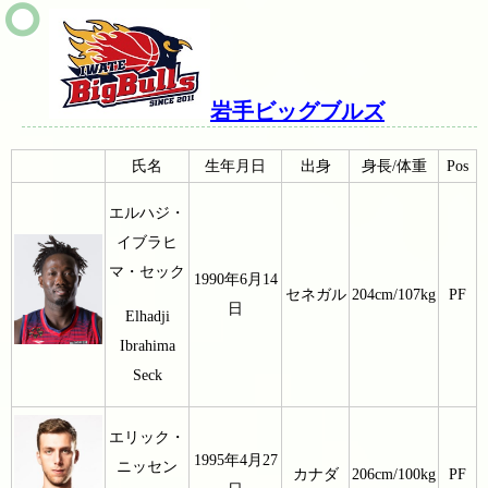
岩手ビッグブルズ
氏名
生年月日
出身
身長/体重
Pos
エルハジ・
イブラヒ
マ・セック
1990年6月14
セネガル
204cm/107kg
PF
日
Elhadji
Ibrahima
Seck
エリック・
1995年4月27
ニッセン
カナダ
206cm/100kg
PF