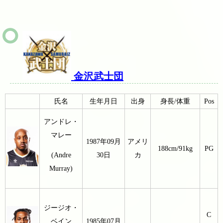
金沢武士団
氏名
生年月日
出身
身長/体重
Pos
アンドレ・
マレー
1987年09月
アメリ
188cm/91kg
PG
30日
カ
(Andre
Murray)
ジージオ・
C
ベイン
1985年07月