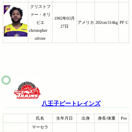
クリストフ
ァー・オリ
1992年03月
ビエ
アメリカ
202cm/114kg
PF C
27日
christopher
olivier
八王子ビートレインズ
氏名
生年月日
出身
身長/体重
Pos
マーセラ