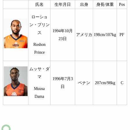
氏名
生年月日
出身
身長/体重
Pos
ローショ
ン・プリン
1994年10月
ス
アメリカ
198cm/107kg
PF
23日
Roshon
Prince
ムッサ・ダ
マ
1996年7月3
ベナン
207cm/98kg
C
日
Muusa
Dama