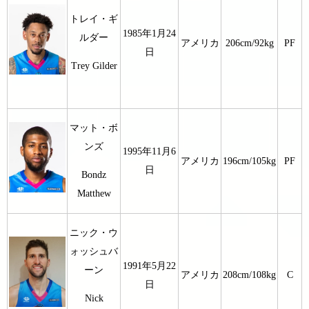
トレイ・ギ
1985年1月24
ルダー
アメリカ
206cm/92kg
PF
日
Trey Gilder
マット・ボ
ンズ
1995年11月6
アメリカ
196cm/105kg
PF
日
Bondz
Matthew
ニック・ウ
ォッシュバ
1991年5月22
ーン
アメリカ
208cm/108kg
C
日
Nick