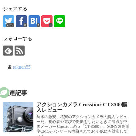
シェアする
error
0
0
フォローする
rakuen55
関連記事
アクションカメラ Crosstour CT-8500購
入レビュー
防水の激安、格安のアクションカメラの購入レビュ
ーだ。初心者や遊びで撮影をしたいときに最適な中
国メーカー Crosstourのｐ「CT-8500」。SONY製高感
度CMOSセンサーも内蔵されており4Kにも対応して