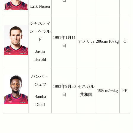
日
Erik Nissen
ジャスティ
ン・ヘラル
1991年1月11
ド
アメリカ
206cm/107kg
C
日
Justin
Herold
バンバ ・
ジュフ
1993年9月30
セネガル
198cm/95kg
PF
日
共和国
Bamba
Diouf