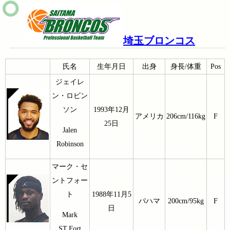
埼玉ブロンコス
氏名
生年月日
出身
身長/体重
Pos
ジェイレ
ン・ロビン
ソン
1993年12月
アメリカ
206cm/116kg
F
25日
Jalen
Robinson
マーク・セ
ントフォー
ト
1988年11月5
バハマ
200cm/95kg
F
日
Mark
ST.Fort