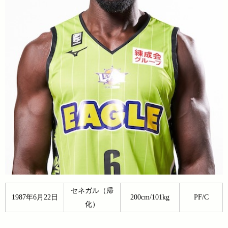
セネガル（帰
1987年6月22日
200cm/101kg
PF/C
化）