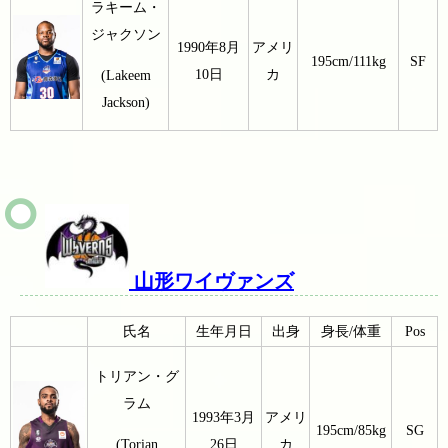
ラキーム・
ジャクソン
1990年8月
アメリ
195cm/111kg
SF
10日
カ
(Lakeem
Jackson)
山形ワイヴァンズ
氏名
生年月日
出身
身長/体重
Pos
トリアン・グ
ラム
1993年3月
アメリ
195cm/85kg
SG
(Torian
26日
カ