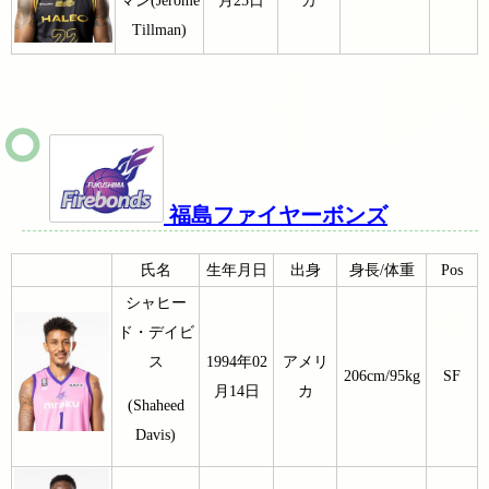
マン(Jerome
月25日
カ
Tillman)
福島ファイヤーボンズ
氏名
生年月日
出身
身長/体重
Pos
シャヒー
ド・デイビ
ス
1994年02
アメリ
206cm/95kg
SF
月14日
カ
(Shaheed
Davis)