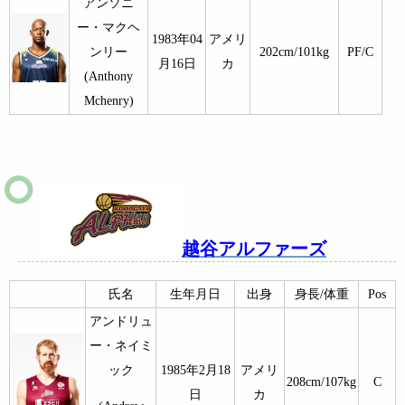
アンソニ
ー・マクヘ
1983年04
アメリ
ンリー
202cm/101kg
PF/C
月16日
カ
(Anthony
Mchenry)
越谷アルファーズ
氏名
生年月日
出身
身長/体重
Pos
アンドリュ
ー・ネイミ
ック
1985年2月18
アメリ
208cm/107kg
C
日
カ