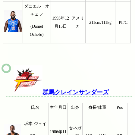
ダニエル・オ
チェフ
1993年12
アメリ
211cm/111kg
PF/C
月15日
カ
(Daniel
Ochefu)
群馬クレインサンダーズ
氏名
生年月日
出身
身長/体重
Pos
坂本 ジェイ
セネガ
1986年11