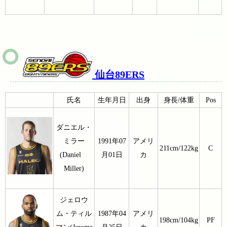
仙台89ERS
氏名
生年月日
出身
身長/体重
Pos
ダニエル・
ミラー
1991年07
アメリ
211cm/122kg
C
(Daniel
月01日
カ
Miller)
ジェロウ
ム・ティル
1987年04
アメリ
198cm/104kg
PF