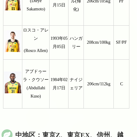
(Dieye
ル(帰
206cm/105kg
PF
月15日
Sakamoto)
化)
ロスコ・アレ
ン
1993年05
ハンガ
208cm/100kg
SF/PF
月05日
リー
(Rosco Allen)
アブドゥー
ラ・クウソー
1984年02
ナイジ
206cm/112kg
C
(Abdullahi
月17日
ェリア
Kuso)
中地区：東京Z、東京EX、信州、越