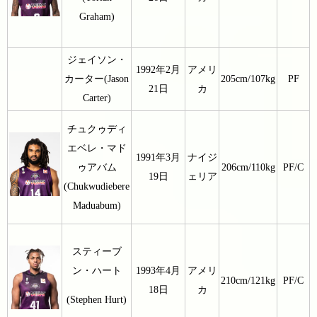
Graham)
ジェイソン・
1992年2月
アメリ
カーター(Jason
205cm/107kg
PF
21日
カ
Carter)
チュクゥディ
エベレ・マド
1991年3月
ナイジ
ゥアバム
206cm/110kg
PF/C
19日
ェリア
(Chukwudiebere
Maduabum)
スティーブ
ン・ハート
1993年4月
アメリ
210cm/121kg
PF/C
18日
カ
(Stephen Hurt)