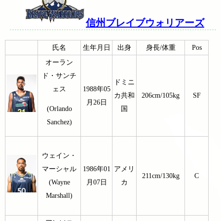
信州ブレイブウォリアーズ
氏名
生年月日
出身
身長/体重
Pos
オーラン
ド・サンチ
ドミニ
ェス
1988年05
カ共和
206cm/105kg
SF
月26日
国
(Orlando
Sanchez)
ウェイン・
マーシャル
1986年01
アメリ
211cm/130kg
C
(Wayne
月07日
カ
Marshall)