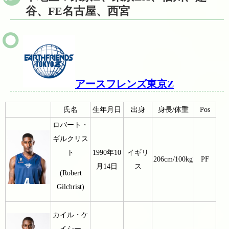
谷、FE名古屋、西宮
アースフレンズ東京Z
氏名
生年月日
出身
身長/体重
Pos
ロバート・
ギルクリス
ト
1990年10
イギリ
206cm/100kg
PF
月14日
ス
(Robert
Gilchrist)
カイル・ケ
イシー