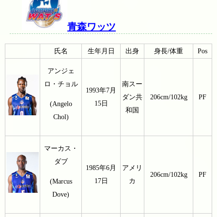
青森ワッツ
氏名
生年月日
出身
身長/体重
Pos
アンジェ
ロ・チョル
南スー
1993年7月
ダン共
206cm/102kg
PF
15日
(Angelo
和国
Chol)
マーカス・
ダブ
1985年6月
アメリ
206cm/102kg
PF
17日
カ
(Marcus
Dove)