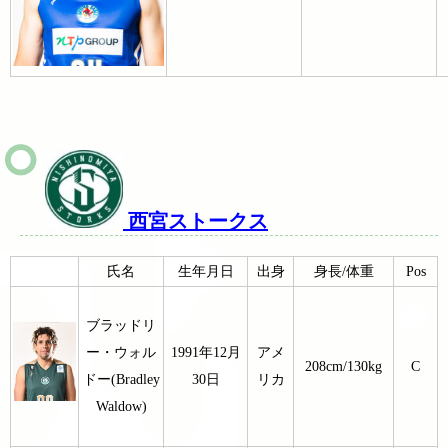
西宮ストークス
氏名
生年月日
出身
身長/体重
Pos
ブラッドリ
ー・ウォル
1991年12月
アメ
208cm/130kg
C
ドー(Bradley
30日
リカ
Waldow)