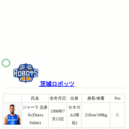
茨城ロボッツ
氏名
生年月日
出身
身長/体重
Pos
ジャーラ 志多
セネガ
1990年7
斗(Diarra
ル(帰
210cm/100kg
C
月15日
Sidate)
化)