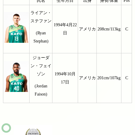
氏名
生年月日
出身
身長/体重
Pos
ライアン・
ステファン
1994年4月22
アメリカ
208cm/113kg
C
日
(Ryan
Stephan)
ジョーダ
ン・フェイ
ゾン
1994年10月
アメリカ
201cm/107kg
C
17日
(Jordan
Faison)