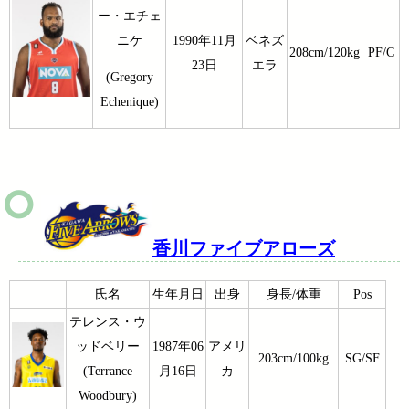
ー・エチェ
ニケ
1990年11月
ベネズ
208cm/120kg
PF/C
23日
エラ
(Gregory
Echenique)
香川ファイブアローズ
氏名
生年月日
出身
身長/体重
Pos
テレンス・ウ
ッドベリー
1987年06
アメリ
203cm/100kg
SG/SF
(Terrance
月16日
カ
Woodbury)