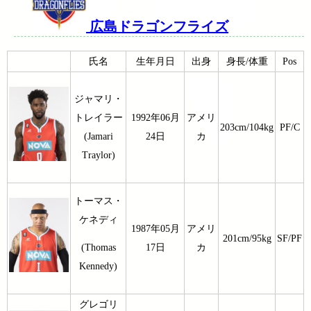
広島ドラゴンフライズ
氏名
生年月日
出身
身長/体重
Pos
ジャマリ・
トレイラー
1992年06月
アメリ
203cm/104kg
PF/C
(Jamari
24日
カ
Traylor)
トーマス・
ケネディ
1987年05月
アメリ
201cm/95kg
SF/PF
17日
カ
(Thomas
Kennedy)
グレゴリ