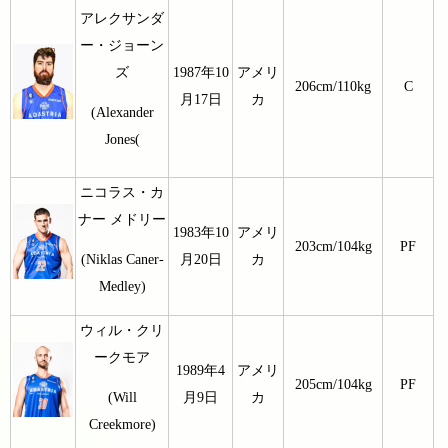
アレクサンダ
ー・ジョーン
ズ
1987年10
アメリ
206cm/110kg
C
月17日
カ
(Alexander
Jones(
ニコラス・カ
ナー メドリー
1983年10
アメリ
203cm/104kg
PF
月20日
カ
(Niklas Caner-
Medley)
ウィル・クリ
ークモア
1989年4
アメリ
205cm/104kg
PF
月9日
カ
(Will
Creekmore)