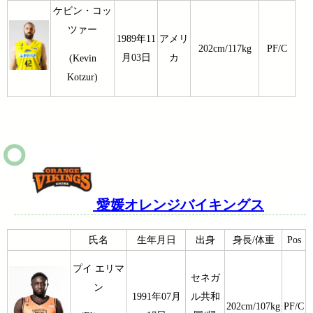
ケビン・コッ
ツァー
1989年11
アメリ
202cm/117kg
PF/C
月03日
カ
(Kevin
Kotzur)
愛媛オレンジバイキングス
氏名
生年月日
出身
身長/体重
Pos
プイ エリマ
セネガ
ン
1991年07月
ル共和
202cm/107kg
PF/C