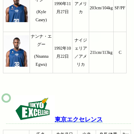
1990年11
アメリ
203cm/104kg
SF/PF
月27日
カ
(Kyle
Casey)
ナンナ・エ
ナイジ
グー
1992年10
ェリア
211cm/113kg
C
月22日
／アメ
(Nnanna
リカ
Egwu)
東京エクセレンス