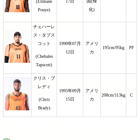
17日
国(帰
(Elimane
化)
Pouye)
チェハーレ
ス・タプス
コット
1990年07月
アメリ
195cm/95kg
PF
12日
カ
(Chehales
Tapscott)
クリス・ブ
レディ
1995年09月
アメリ
208cm/113kg
C
15日
カ
(Chris
Brady)