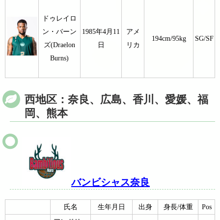
ドゥレイロ
ン・バーン
1985年4月11
アメ
194cm/95kg
SG/SF
ズ(Draelon
日
リカ
Burns)
西地区：奈良、広島、香川、愛媛、福
岡、熊本
バンビシャス奈良
氏名
生年月日
出身
身長/体重
Pos