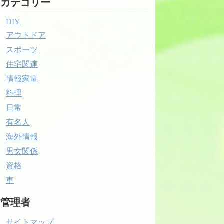
カテゴリー
DIY
アウトドア
スポーツ
住宅関連
情報家電
料理
日常
有名人
海外情報
男女関係
資格
車
管理者
サイトマップ