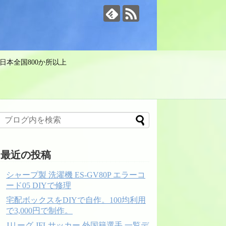
日本全国800か所以上
最近の投稿
シャープ製 洗濯機 ES-GV80P エラーコ
ード05 DIYで修理
宅配ボックスをDIYで自作。100均利用
で3,000円で制作。
Jリーグ JFLサッカー 外国籍選手 一覧デ