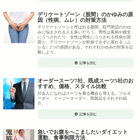
デリケートゾーン（股間）のかゆみの原
因（性病、ムレ）の対策方法
デリケートゾーンと呼ばれる股間、肛門周辺のかゆ
みに悩まされる人も多いだろう。男性は風俗や彼女
にうつされたり、女性は男性にうつされる性病が原
因と、デリケートゾーンが乾燥できずに蒸れる（ム
レる）2つの原因がある。それぞれかゆみの対策を記
載しよう。
記事を読む
オーダースーツ7社、既成スーツ5社のお
すすめ、価格、スタイル比較
社会人になればスーツを着る機会も増える。フルオ
ーダー、イージーオーダー、既製品をそれぞれ紹
介。
記事を読む
急いでお腹をへこましたいダイエット
運動、食事制限方法