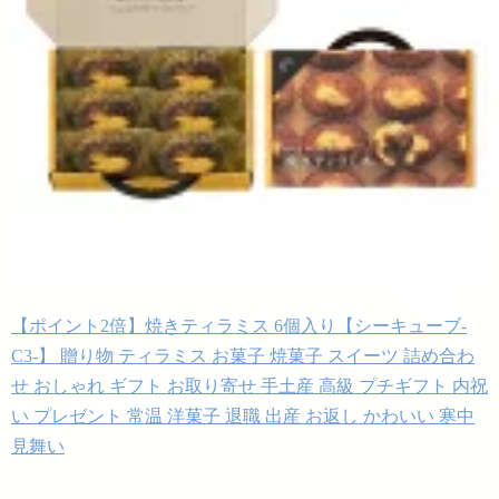
【ポイント2倍】焼きティラミス 6個入り【シーキューブ-
C3-】 贈り物 ティラミス お菓子 焼菓子 スイーツ 詰め合わ
せ おしゃれ ギフト お取り寄せ 手土産 高級 プチギフト 内祝
い プレゼント 常温 洋菓子 退職 出産 お返し かわいい 寒中
見舞い