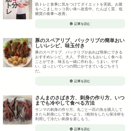
筋トレと食事に気をつけてダイエットを実践。お腹
をへこましカッコ良い体へ改造中。たんぱく質、低
糖質の食事へ改善。
記事を読む
豚のスペアリブ、バックリブの簡単おい
しいレシピ、味玉付き
豚のスペアリブ、バックリブがあれば簡単にできる
おすすめレシピ。大人、子供たちもおいしく食べる
ことができ、味玉も一緒に作れる。うまい、やす
い、ほっといていつの間にかできているごちそう
だ。
記事を読む
さんまのさばき方、刺身の作り方、いつ
までも冷やして食べる方法
サンマの刺身の作り方。丸ごと一匹の魚を購入して
きたら刺身にして食べよう。3枚卸をしたら保冷材を
利用して冷たい刺身を楽しもう。
記事を読む