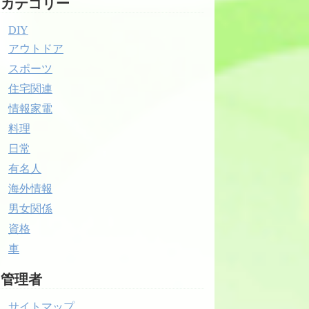
カテゴリー
DIY
アウトドア
スポーツ
住宅関連
情報家電
料理
日常
有名人
海外情報
男女関係
資格
車
管理者
サイトマップ