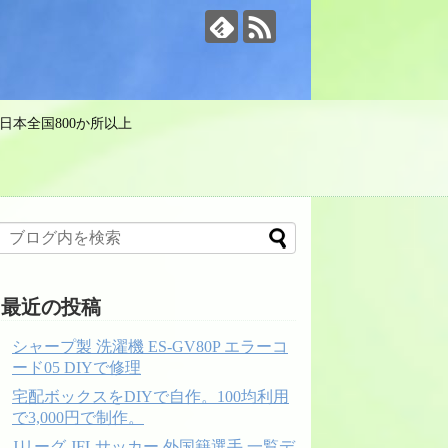
日本全国800か所以上
最近の投稿
シャープ製 洗濯機 ES-GV80P エラーコ
ード05 DIYで修理
宅配ボックスをDIYで自作。100均利用
で3,000円で制作。
Jリーグ JFLサッカー 外国籍選手 一覧デ