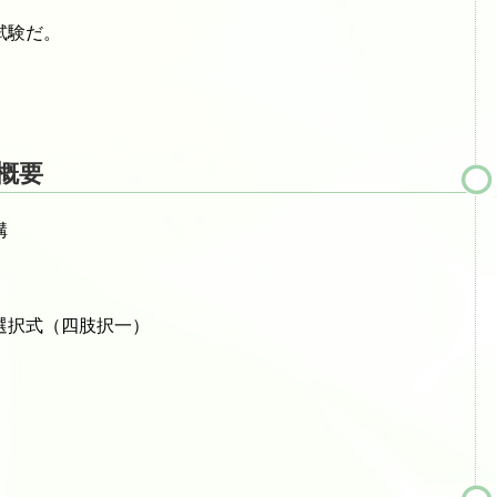
試験だ。
概要
構
多肢選択式（四肢択一）