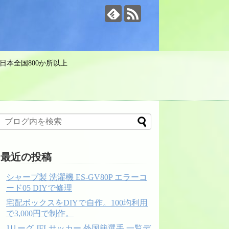
日本全国800か所以上
最近の投稿
シャープ製 洗濯機 ES-GV80P エラーコ
ード05 DIYで修理
宅配ボックスをDIYで自作。100均利用
で3,000円で制作。
Jリーグ JFLサッカー 外国籍選手 一覧デ