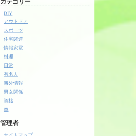
カテゴリー
DIY
アウトドア
スポーツ
住宅関連
情報家電
料理
日常
有名人
海外情報
男女関係
資格
車
管理者
サイトマップ