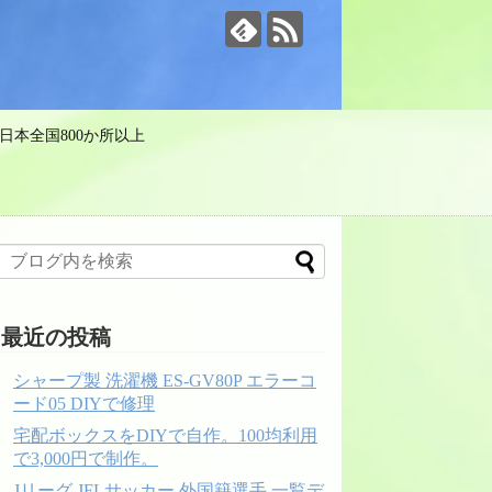
日本全国800か所以上
最近の投稿
シャープ製 洗濯機 ES-GV80P エラーコ
ード05 DIYで修理
宅配ボックスをDIYで自作。100均利用
で3,000円で制作。
Jリーグ JFLサッカー 外国籍選手 一覧デ