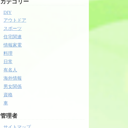
カテゴリー
DIY
アウトドア
スポーツ
住宅関連
情報家電
料理
日常
有名人
海外情報
男女関係
資格
車
管理者
サイトマップ