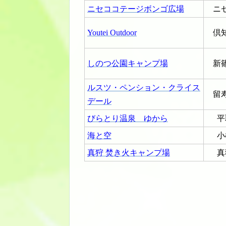
ニセココテージボンゴ広場
ニ
Youtei Outdoor
倶
しのつ公園キャンプ場
新
ルスツ・ペンション・クライス
留
デール
びらとり温泉 ゆから
平
海と空
小
真狩 焚き火キャンプ場
真