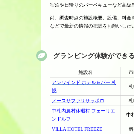
宿泊や日帰りのバーベキューなど高級
尚、調査時点の施設概要、設備、料金
などで最新の情報の把握をお願いした
グランピング体験ができ
施設名
市
アンワインド ホテル＆バー 札
札
幌
ノースサファリサッポロ
札
中札内農村休暇村 フェーリエ
中
ンドルフ
VILLA HOTEL FREEZE
斜