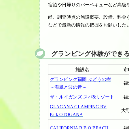
宿泊や日帰りのバーベキューなど高級
尚、調査時点の施設概要、設備、料金
などで最新の情報の把握をお願いした
グランピング体験ができ
施設名
市
グランピング福岡 ぶどうの樹
福
～海風と波の音～
ザ・ルイガンズ スパ&リゾート
福
GLAGANA GLAMPING RV
大
Park OTOGANA
CALIFORNIA B.B.Q BEACH
福