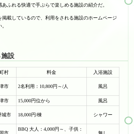
感あふれる快適で手ぶらで楽しめる施設の紹介だ。
を掲載しているので、利用をされる施設のホームページ
い。
る施設
町村
料金
入浴施設
津市
2名利用：10,800円～/人
風呂
津市
15,000円位から
風呂
野城市
18,000円/棟
シャワー
BBQ 大人：4,000円～、子供：
岡市
無し