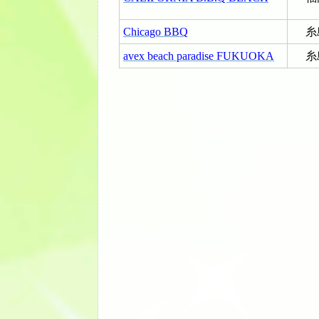
Chicago BBQ
糸
avex beach paradise FUKUOKA
糸