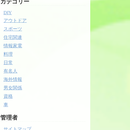
カテゴリー
DIY
アウトドア
スポーツ
住宅関連
情報家電
料理
日常
有名人
海外情報
男女関係
資格
車
管理者
サイトマップ