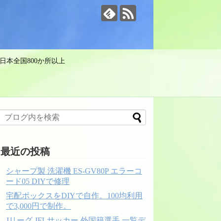
日本全国800か所以上
最近の投稿
シャープ製 洗濯機 ES-GV80P エラーコ
ード05 DIYで修理
宅配ボックスをDIYで自作。100均利用
で3,000円で制作。
Jリーグ JFLサッカー 外国籍選手 一覧デ