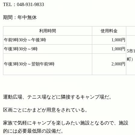
TEL：048-931-9833
期間：年中無休
利用時間
使用料金
午前9時30分～午後3時
1,000円
午後3時30分～9時
1,000円
5市
町）
午後3時30分～翌朝午前9時
2,000円
運動広場、テニス場などに隣接するキャンプ場だ。
区画ごとにかまどが用意をされている。
家族で気軽にキャンプを楽しみたい施設となるので、施設
的には必要最低限の設備だ。