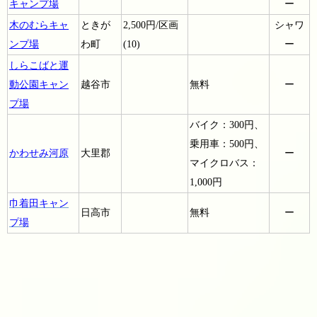
キャン
プ場
ー
木のむらキャ
ときが
2,500円/区画
シャワ
ンプ場
わ町
(10)
ー
しらこばと運
動公園キャン
越谷市
無料
ー
プ場
バイク：300円、
乗用車：500円、
かわせみ河原
大里郡
ー
マイクロバス：
1,000円
巾着田キャン
日高市
無料
ー
プ場