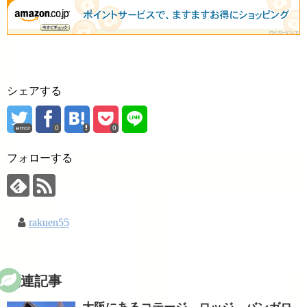
シェアする
error
0
0
フォローする
rakuen55
関連記事