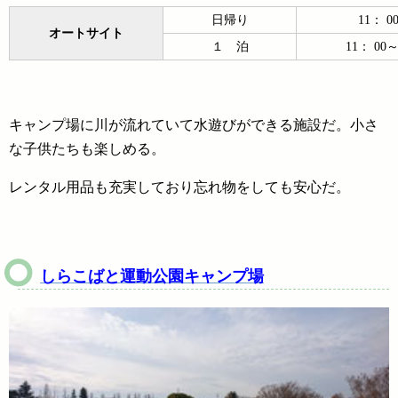
日帰り
11： 0
オートサイト
１ 泊
11： 00
キャンプ場に川が流れていて水遊びができる施設だ。小さ
な子供たちも楽しめる。
レンタル用品も充実しており忘れ物をしても安心だ。
しらこばと運動公園キャンプ場