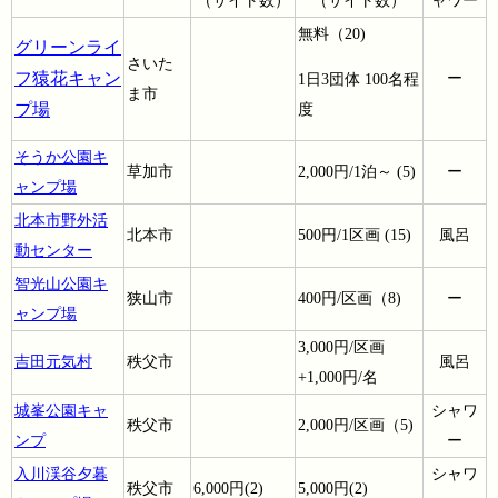
（サイト数）
（サイト数）
ャワー
無料（20)
グリーンライ
さいた
フ猿花キャン
ー
1日3団体 100名程
ま市
プ場
度
そうか公園キ
草加市
2,000円/1泊～ (5)
ー
ャンプ場
北本市野外活
北本市
500円/1区画 (15)
風呂
動センター
智光山公園キ
狭山市
400円/区画（8)
ー
ャンプ場
3,000円/区画
吉田元気村
秩父市
風呂
+1,000円/名
城峯公園キャ
シャワ
秩父市
2,000円/区画（5)
ンプ
ー
入川渓谷夕暮
シャワ
秩父市
6,000円(2)
5,000円(2)