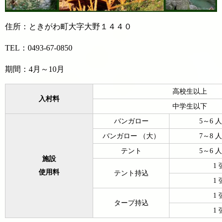
住所：ときがわ町大字大野１４４０
TEL：0493-67-0850
期間：4月～10月
高校生以上
入村料
中学生以下
バンガロー
5～6 
バンガロー （大）
7～8 
テント
5～6 
施設
1
使用料
テント持込
1
1
タープ持込
1