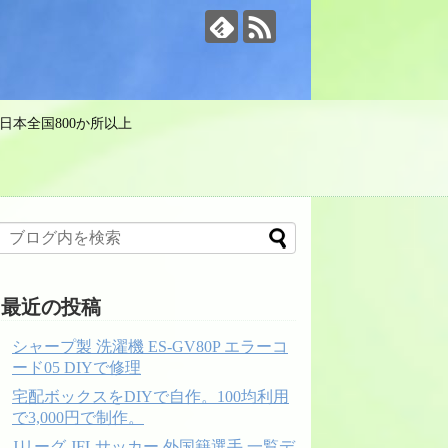
日本全国800か所以上
最近の投稿
シャープ製 洗濯機 ES-GV80P エラーコ
ード05 DIYで修理
宅配ボックスをDIYで自作。100均利用
で3,000円で制作。
Jリーグ JFLサッカー 外国籍選手 一覧デ