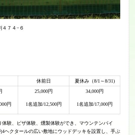
割４７４−６
休前日
夏休み（8/1～8/31)
円
25,000円
34,000円
000円
1名追加/12,500円
1名追加/17,000円
り体験、ピザ体験、燻製体験ができ、マウンテンバイ
約4ヘクタールの広い敷地にウッドデッキを設置し、手ぶ