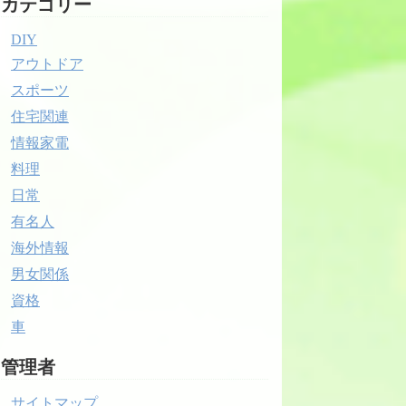
カテゴリー
DIY
アウトドア
スポーツ
住宅関連
情報家電
料理
日常
有名人
海外情報
男女関係
資格
車
管理者
サイトマップ