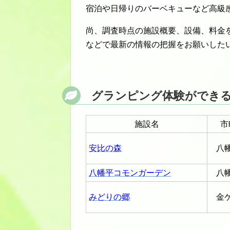
宿泊や日帰りのバーベキューなど高級
尚、調査時点の施設概要、設備、料金
などで最新の情報の把握をお願いした
グランピング体験ができ
施設名
市
安比の森
八
八幡平コモンガーデン
八
みどりの郷
金