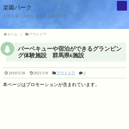
楽園パーク
人生を楽しみたいおっさんのブログ
ホーム
アウトドア
バーベキューや宿泊ができるグランピン
グ体験施設 群馬県6施設
2019/5/28
2021/1/9
アウトドア
0
本ページはプロモーションが含まれています。