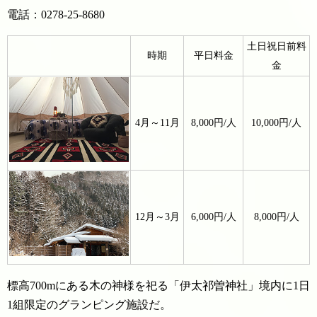
電話：0278-25-8680
土日祝日前料
時期
平日料金
金
4月～11月
8,000円/人
10,000円/人
12月～3月
6,000円/人
8,000円/人
標高700mにある木の神様を祀る「伊太祁曽神社」境内に1日
1組限定のグランピング施設だ。