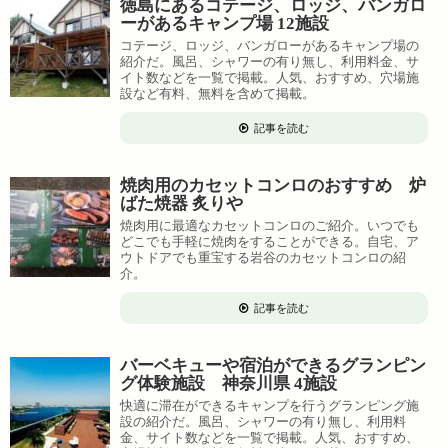
徳島にあるコテージ、ロッジ、バンガロ
ーがあるキャンプ場 12施設
コテージ、ロッジ、バンガローがあるキャンプ場の
紹介だ。風呂、シャワーの有り無し、利用料金、サ
イト数などを一覧で掲載。人気、おすすめ、穴場施
設など有料、無料を含めて掲載。
記事を読む
焼肉用のカセットコンロのおすすめ 炉
ばた焼器 炙りや
焼肉用に最適なカセットコンロのご紹介。いつでも
どこでも手軽に焼肉をすることができる。自宅、ア
ウトドアでも重宝する岩谷のカセットコンロの紹
介。
記事を読む
バーベキューや宿泊ができるグランピン
グ体験施設 神奈川県 4施設
快適に滞在ができるキャンプを行うグランピング施
設の紹介だ。風呂、シャワーの有り無し、利用料
金、サイト数などを一覧で掲載。人気、おすすめ、