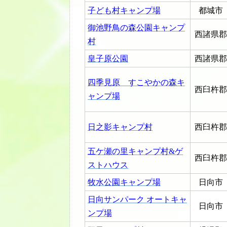
子ども村キャンプ場
都城市
御池野鳥の森公園キャンプ
西諸県郡
村
皇子原公園
西諸県郡
四季見原 すこやかの森キ
西臼杵郡
ャンプ場
日之影キャンプ村
西臼杵郡
五ケ瀬の里キャンプ村&ゲ
西臼杵郡
ストハウス
牧水公園キャンプ場
日向市
日向サンパーク オートキャ
日向市
ンプ場