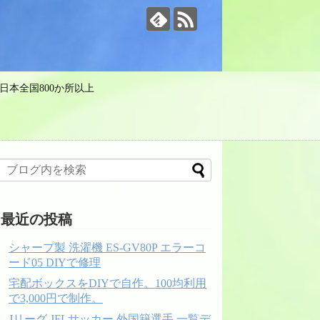
日本全国800か所以上
最近の投稿
シャープ製 洗濯機 ES-GV80P エラーコ
ード05 DIYで修理
宅配ボックスをDIYで自作。100均利用
で3,000円で制作。
Jリーグ JFLサッカー 外国籍選手 一覧デ