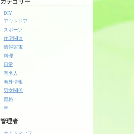
カテゴリー
DIY
アウトドア
スポーツ
住宅関連
情報家電
料理
日常
有名人
海外情報
男女関係
資格
車
管理者
サイトマップ