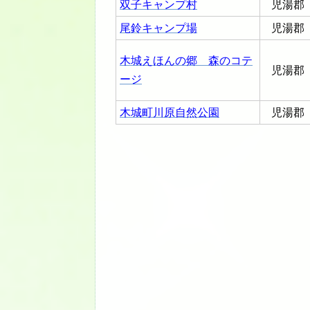
双子キャンプ村
児湯郡
尾鈴キャンプ場
児湯郡
木城えほんの郷 森のコテ
児湯郡
ージ
木城町川原自然公園
児湯郡