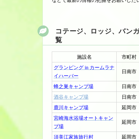
などで最新の情報の把握をお願いした
コテージ、ロッジ、バン
覧
施設名
市町村
グランピング in カームラナ
日南市
イハーバー
蜂之巣キャンプ場
日南市
酒谷キャンプ場
日南市
鹿川キャンプ場
延岡市
宮崎海水浴場オートキャン
延岡市
プ場
須美江家族旅行村
延岡市