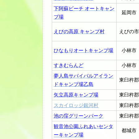
下阿蘇ビーチ オートキャン
延岡市
プ場
えびの高原 キャンプ村
えびの市
ひなもりオートキャンプ場
小林市
すきむらんど
小林市
夢人島サバイバルアイラン
東臼杵郡
ドキャンプ場乙島
矢立高原キャンプ場
東臼杵郡
スカイロッジ銀河村
東臼杵郡
池の窪グリーンパーク
東臼杵郡
観音池公園ふれあいセンタ
都城市
ーキャンプ場